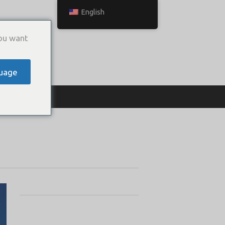
English
ou want
uage
ТЬСЯ С НАМИ