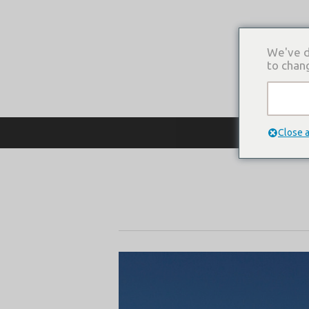
We've d
to chan
О КОМПАНИ
Close 