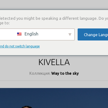
etected you might be speaking a different language. Do y
ge to:
English
Change Lang
И
КАТАЛОГ ПЛАТЬЕВ
ГДЕ КУПИТЬ
СВЯЗА
КАТАЛОГ ПЛАТЬЕВ
and do not switch language
KIVELLA
Коллекция:
Way to the sky