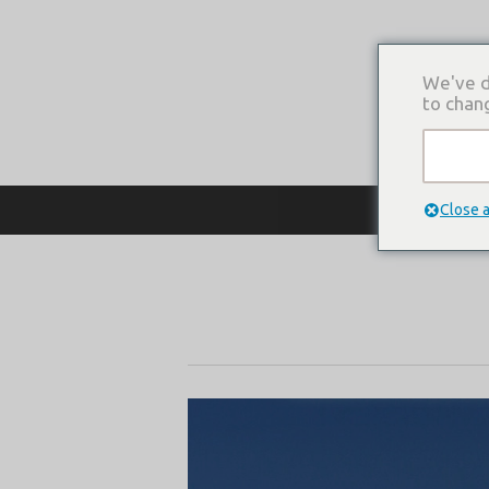
We've d
to chan
О КОМПАНИ
Close 