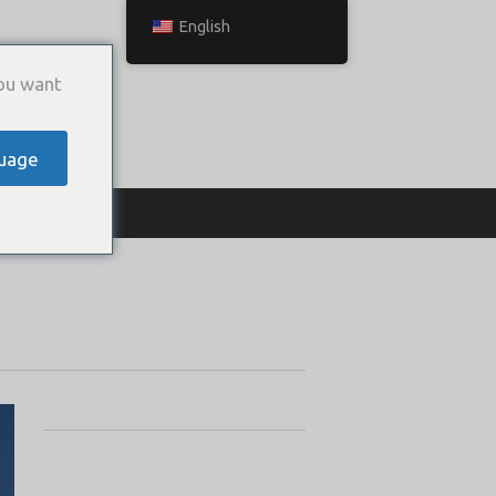
English
ou want
uage
ТЬСЯ С НАМИ