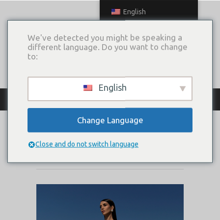
English
We've detected you might be speaking a
different language. Do you want to change
to:
English
КАТАЛОГ ПЛАТЬЕВ
Change Language
DIOGENIA
Close and do not switch language
Коллекция:
Way to the sky