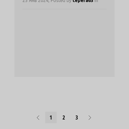
25 Янв 2024, Posted by
cepera63
in
1
2
3