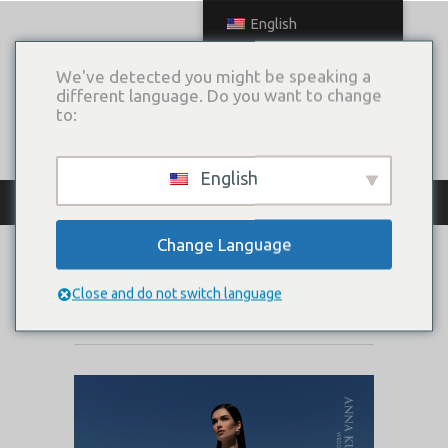
English
We've detected you might be speaking a
different language. Do you want to change
to:
English
КАТАЛОГ ПЛАТЬЕВ
Change Language
SINTIA
Close and do not switch language
Коллекция:
Way to the sky