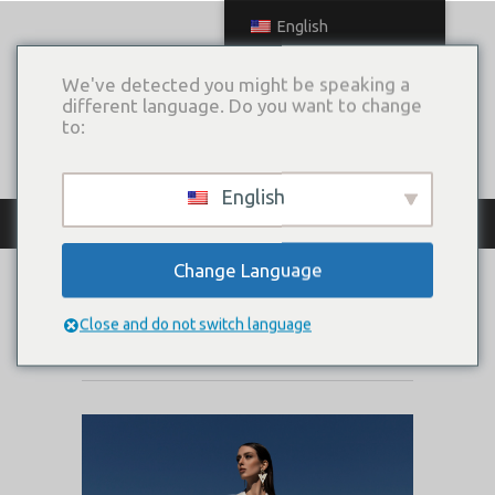
English
We've detected you might be speaking a
different language. Do you want to change
to:
English
КАТАЛОГ ПЛАТЬЕВ
Change Language
FEDRA
Close and do not switch language
Коллекция:
Way to the sky