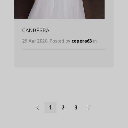
CANBERRA
29 Авг 2020, Posted by
cepera63
in
1
2
3