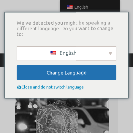
English
We've detected you might be speaking a
different language. Do you want to change
to:
English
Archive
Change Language
Close and do not switch language