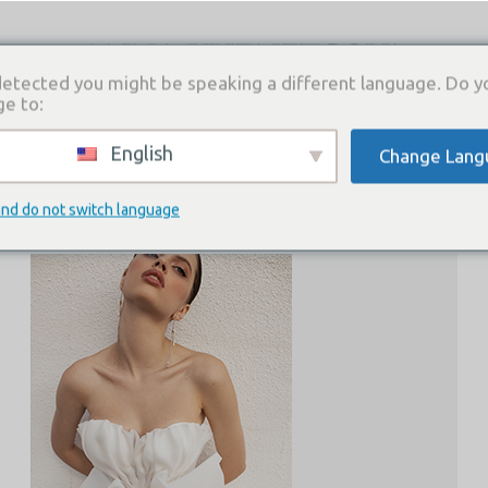
etected you might be speaking a different language. Do y
ge to:
English
Change Lang
И
КАТАЛОГ ПЛАТЬЕВ
ГДЕ КУПИТЬ
СВЯЗА
Archive
and do not switch language