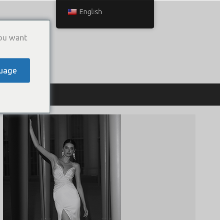
English
ou want
uage
ТЬСЯ С НАМИ