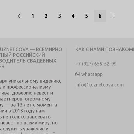
1
2
3
4
5
6
KUZNETCOVA — ВСЕМИРНО
КАК С НАМИ ПОЗНАКОМ
ТНЫЙ РОССИЙСКИЙ
ВОДИТЕЛЬ СВАДЕБНЫХ
+7 (927) 655-52-99
ЕВ
whatsapp
аря уникальному видению,
info@kuznetcova.com
у и профессионализму
тива, доверию невест и
партнеров, огромному
ву — за 13 лет с момента
ния в 2013 году нам
ь не только завоевать
невест по всему миру, но
заслужить уважение и