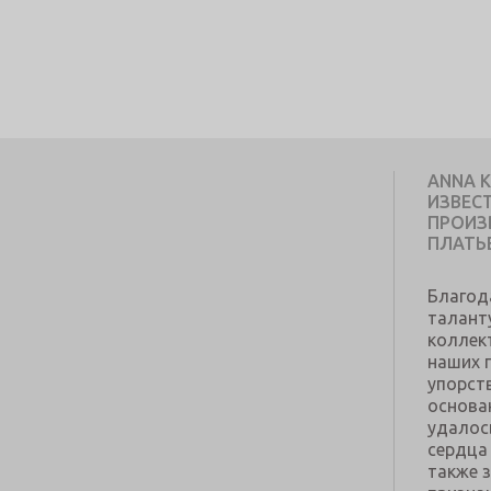
ANNA 
ИЗВЕС
ПРОИЗ
ПЛАТЬ
Благод
талант
коллек
наших 
упорст
основа
удалос
сердца 
также 