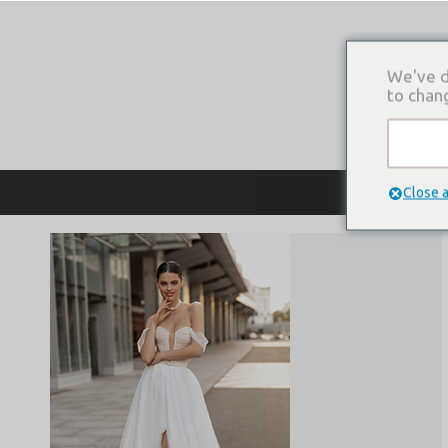
We've d
to chan
О КОМПАНИ
Close 