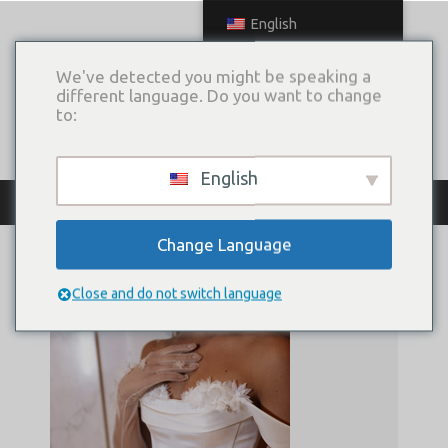
English
We've detected you might be speaking a
different language. Do you want to change
to:
English
Archive
Change Language
Close and do not switch language