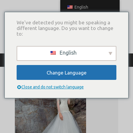
English
We've detected you might be speaking a
different language. Do you want to change
to:
English
Archive
Change Language
Close and do not switch language