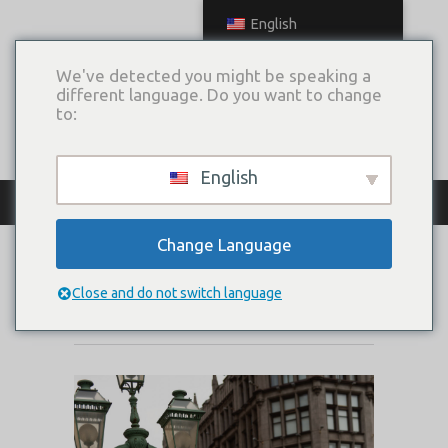
English
We've detected you might be speaking a
different language. Do you want to change
to:
English
КАТАЛОГ ПЛАТЬЕВ
Change Language
REIN
Close and do not switch language
Коллекция:
2020 Let's go with me