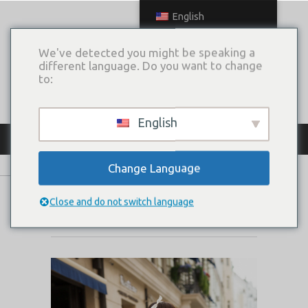
English
We've detected you might be speaking a
different language. Do you want to change
to:
English
КАТАЛОГ ПЛАТЬЕВ
Change Language
OZANN
Close and do not switch language
Коллекция:
2020 Let's go with me