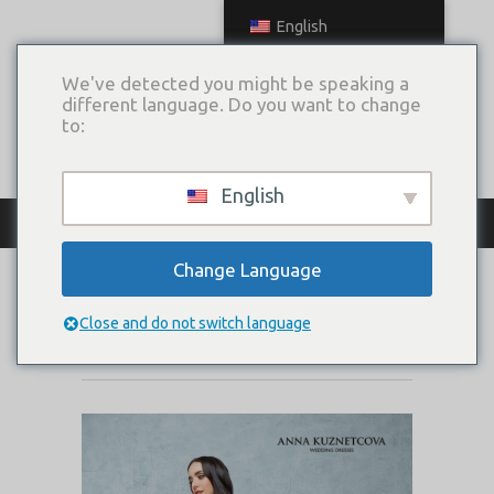
English
We've detected you might be speaking a
different language. Do you want to change
to:
English
КАТАЛОГ ПЛАТЬЕВ
Change Language
ОДРИ
Close and do not switch language
Коллекция:
Магия любви