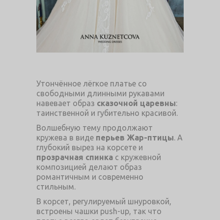
Утончённое лёгкое платье со
свободными длинными рукавами
навевает образ
сказочной царевны
:
таинственной и губительно красивой.
Волшебную тему продолжают
кружева в виде
перьев Жар-птицы
. А
глубокий вырез на корсете и
прозрачная спинка
с кружевной
композицией делают образ
романтичным и современно
стильным.
В корсет, регулируемый шнуровкой,
встроены чашки push-up, так что