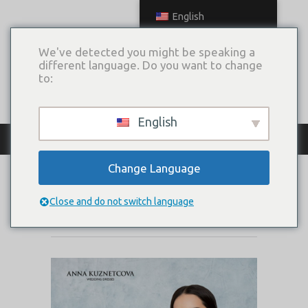
English
We've detected you might be speaking a
different language. Do you want to change
to:
English
КАТАЛОГ ПЛАТЬЕВ
Change Language
МЕЛИССА
Close and do not switch language
Коллекция:
Магия любви