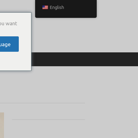
English
ou want
uage
ТЬСЯ С НАМИ