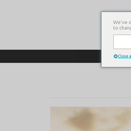
We've d
to chan
О КОМПАНИ
Close 