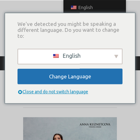
English
We've detected you might be speaking a
different language. Do you want to change
to:
English
КАТАЛОГ ПЛАТЬЕВ
Change Language
ЛЕРОНТАЙН
Close and do not switch language
Коллекция:
Магия любви