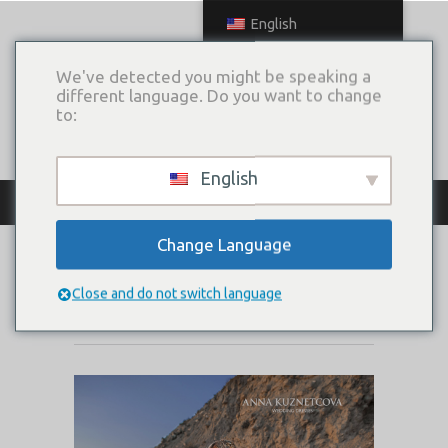
English
We've detected you might be speaking a
different language. Do you want to change
to:
English
КАТАЛОГ ПЛАТЬЕВ
Change Language
LEONNI
Close and do not switch language
Коллекция:
Anapa Cruise