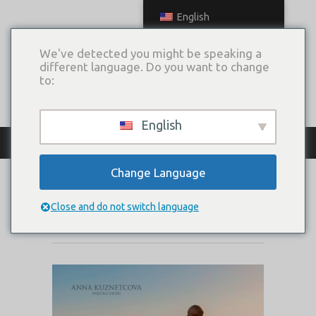
English
We've detected you might be speaking a
different language. Do you want to change
to:
English
КАТАЛОГ ПЛАТЬЕВ
Change Language
КОЛОМБ
Close and do not switch language
Коллекция:
Anapa Cruise