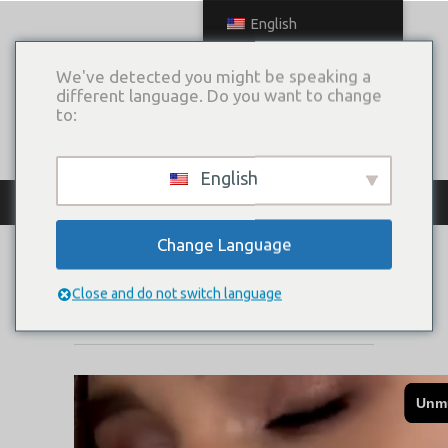
English
We've detected you might be speaking a
different language. Do you want to change
to:
English
КАТАЛОГ ПЛАТЬЕВ
Change Language
EGOISTA
Close and do not switch language
Коллекция:
Sposami!