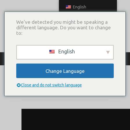
English
We've detected you might be speaking a
different language. Do you want to change
to:
English
КАТАЛОГ ПЛАТЬЕВ
Change Language
CROQUIX
Close and do not switch language
Коллекция:
Evening