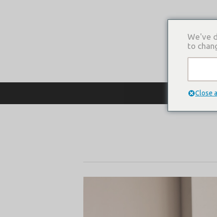
We've d
to chan
О КОМПАНИ
Close 