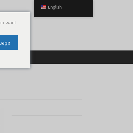
English
ou want
uage
ТЬСЯ С НАМИ