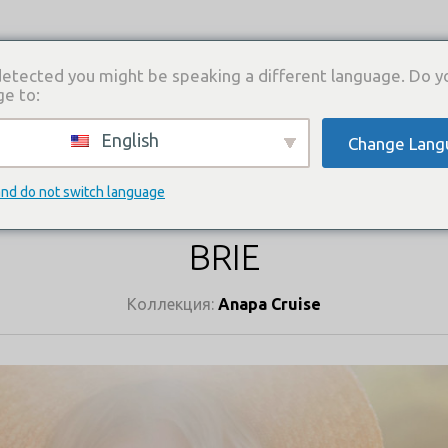
etected you might be speaking a different language. Do y
ge to:
English
Change Lang
И
КАТАЛОГ ПЛАТЬЕВ
ГДЕ КУПИТЬ
СВЯЗА
КАТАЛОГ ПЛАТЬЕВ
and do not switch language
BRIE
Коллекция:
Anapa Cruise