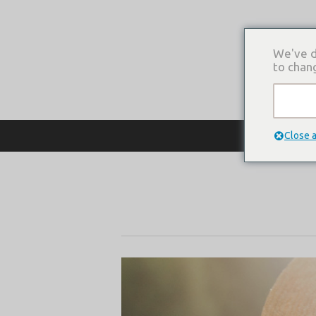
We've d
to chan
О КОМПАНИ
Close 