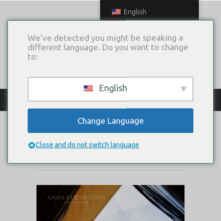
English
We've detected you might be speaking a
different language. Do you want to change
to:
English
КАТАЛОГ ПЛАТЬЕВ
Change Language
ARIN
Close and do not switch language
Коллекция:
Wild & Tender