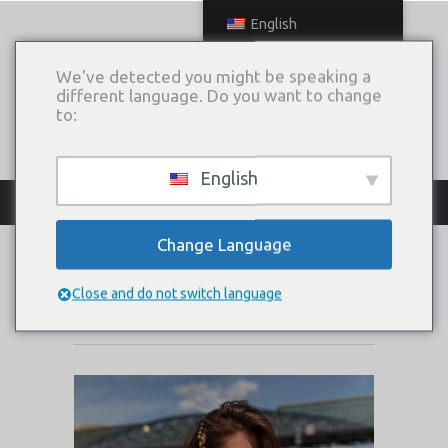
English
We've detected you might be speaking a
different language. Do you want to change
to:
English
КАТАЛОГ ПЛАТЬЕВ
Change Language
AKSEL
Close and do not switch language
Коллекция:
2020 Let's go with me