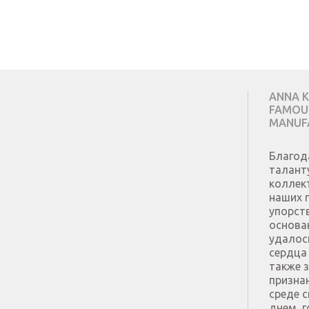
ANNA K
FAMOUS
MANUF
Благод
талант
коллек
наших 
упорст
основа
удалос
сердца 
также 
призна
среде 
днем, 