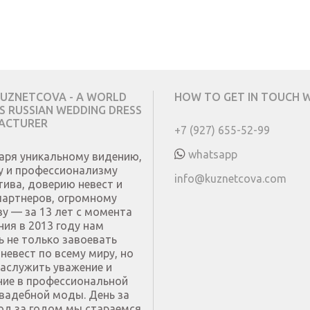
UZNETCOVA - A WORLD
HOW TO GET IN TOUCH W
 RUSSIAN WEDDING DRESS
ACTURER
+7 (927) 655-52-99
whatsapp
аря уникальному видению,
у и профессионализму
info@kuznetcova.com
тива, доверию невест и
партнеров, огромному
ву — за 13 лет с момента
ния в 2013 году нам
ь не только завоевать
невест по всему миру, но
заслужить уважение и
ние в профессиональной
свадебной моды. День за
год за годом мы стараемся