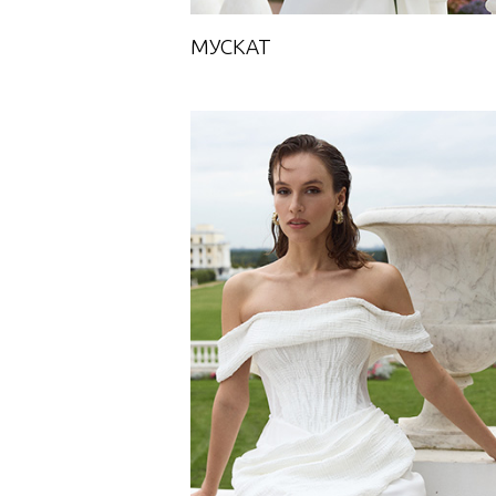
МУСКАТ
АМФОРА
Towards A Dream