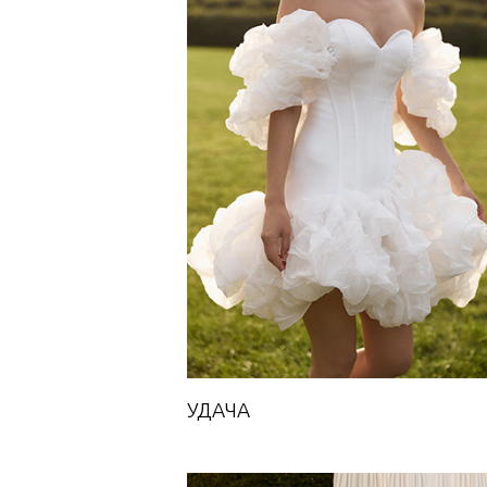
УДАЧА
Towards A Dream
УДАЧА