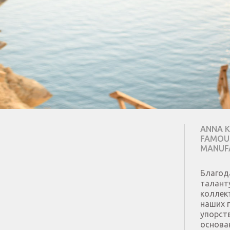
ANNA K
FAMOUS
MANUF
Благод
талант
коллек
наших 
упорст
основа