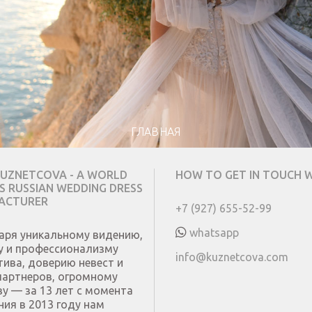
ГЛАВНАЯ
UZNETCOVA - A WORLD
HOW TO GET IN TOUCH W
 RUSSIAN WEDDING DRESS
ACTURER
+7 (927) 655-52-99
whatsapp
аря уникальному видению,
у и профессионализму
info@kuznetcova.com
тива, доверию невест и
партнеров, огромному
ву — за 13 лет с момента
ния в 2013 году нам